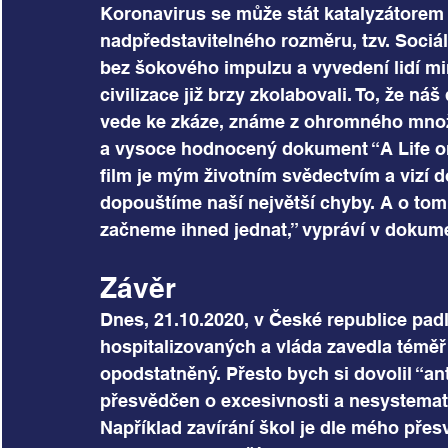
Koronavirus se může stát katalyzátore
nadpředstavitelného rozměru, tzv. Sociál
bez šokového impulzu a vyvedení lidí m
civilizace již brzy zkolabovali. To, že n
vede ke zkáze, známe z ohromného množs
a vysoce hodnocený dokument “A Life on
film je mým životním svědectvím a vizí d
dopouštíme naší největší chyby. A o tom,
začneme ihned jednat,” vypráví v doku
Závěr
Dnes, 21.10.2020, v České republice pad
hospitalizovaných a vláda zavedla témě
opodstatněný. Přesto bych si dovolil “ant
přesvědčen o excesivnosti a nesystemat
Například zavírání škol je dle mého přes