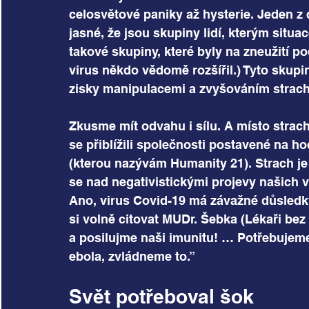
celosvětové paniky až hysterie. Jeden z
jasné, že jsou skupiny lidí, kterým situa
takové skupiny, které byly na zneužití p
virus někdo vědomě rozšířil.) Tyto skupi
zisky manipulacemi a zvyšováním strach
Zkusme mít odvahu i sílu. A místo stra
se přiblížili společnosti postavené na h
(kterou nazývám Humanity 21). Strach je
se nad negativistickými projevy našich vl
Ano, virus Covid-19 má závažné důsledky 
si volně citovat MUDr. Šebka (Lékaři bez
a posilujme naši imunitu! … Potřebujeme 
ebola, zvládneme to.”
Svět potřeboval šok