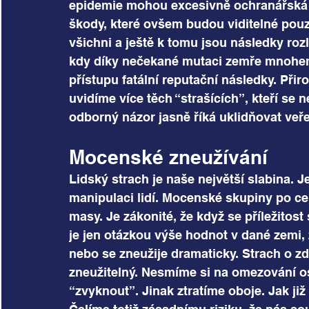
epidemie mohou excesivně ochranářská 
škody, které ovšem budou viditelné pouze
všichni a ještě k tomu jsou následky ro
kdy díky nečekané mutaci zemře mnohem v
přístupu fatální reputační následky. Při
uvidíme více těch “strašících”, kteří se ne
odborný názor jasně říká uklidňovat veřej
Mocenské zneužívání
Lidský strach je naše největší slabina. J
manipulaci lidí. Mocenské skupiny po cel
masy. Je zákonité, že když se příležitost
je jen otázkou výše hodnot v dané zemi,
nebo se zneužije dramaticky. Strach o zd
zneužitelný. Nesmíme si na omezování o
“zvyknout”. Jinak ztratíme oboje. Jak již