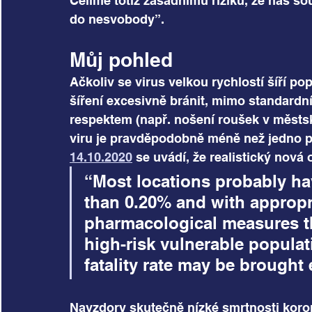
Čelíme totiž zásadnímu riziku, že nás s
do nesvobody”.
Můj pohled
Ačkoliv se virus velkou rychlostí šíří p
šíření excesivně bránit, mimo standardní
respektem (např. nošení roušek v městs
viru je pravděpodobně méně než jedno pr
14.10.2020
 se uvádí, že realistický nová
“Most locations probably have
than 0.20% and with appropr
pharmacological measures tha
high-risk vulnerable populat
fatality rate may be brought 
Navzdory skutečně nízké smrtnosti koron