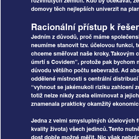
rozvinutých zemích. Kdo by očekával, že 
domovy těch nejlepších univerzit na pla
Racionální přístup k řeše
Jedním z důvodů, proč máme společenský 
neumíme stanovit tzv. účelovou funkci, t
chceme směřovat naše kroky. Takovým c
úmrtí s Covidem”, protože pak bychom m
důvodu většího počtu sebevražd. Ad abs
oddělené místnosti s centrální distribuc
“vyhnout se jakémukoli riziku zahlcení z
totiž nelze nikdy zcela eliminovat a jej
znamenala prakticky okamžitý ekonomic
Jedna z velmi smysluplných účelových fu
kvality života) všech jedinců. Tento nutn
dost dobře možné měřit. Nic však nebrání