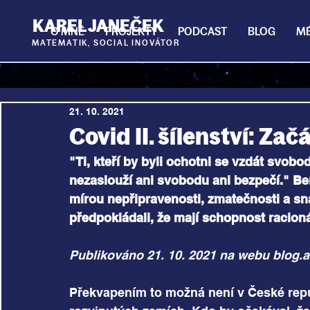
KAREL JANEČEK
O MNĚ
PROJEKTY
PODCAST
BLOG
MÉ
MATEMATIK,
SOCIAL INOVÁTOR
21. 10. 2021
Covid II. šílenství: Zač
"Ti, kteří by byli ochotni se vzdát svob
nezaslouží ani svobodu ani bezpečí." Be
mírou nepřipravenosti, zmatečnosti a sna
předpokládali, že mají schopnost racion
Publikováno 21. 10. 2021 na webu 
blog.a
Překvapením to možná není v České repu