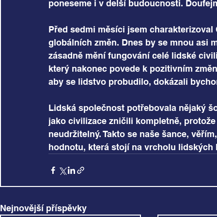
poneseme i v delší budoucnosti. Doufej
Před sedmi měsíci jsem charakterizoval 
globálních změn. Dnes by se mnou asi mno
zásadně mění fungování celé lidské civil
který nakonec povede k pozitivním změná
aby se lidstvo probudilo, dokázali bychom
Lidská společnost potřebovala nějaký šo
jako civilizace zničili kompletně, protož
neudržitelný. Takto se naše šance, věřím,
hodnotu, která stojí na vrcholu lidskýc
Nejnovější příspěvky