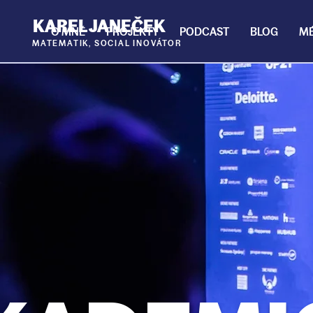
KAREL JANEČEK
O MNĚ
PROJEKTY
PODCAST
BLOG
MÉ
MATEMATIK,
SOCIAL INOVÁTOR