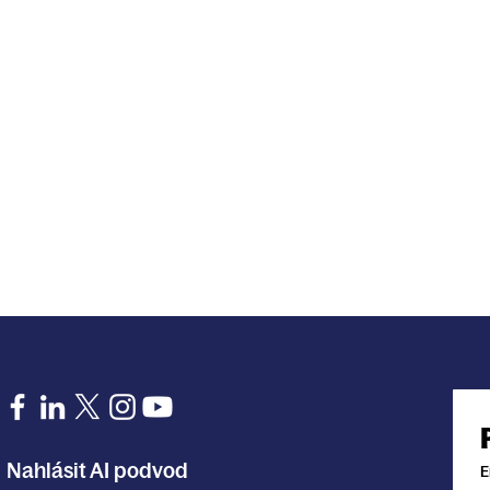
Nahlásit AI podvod
E