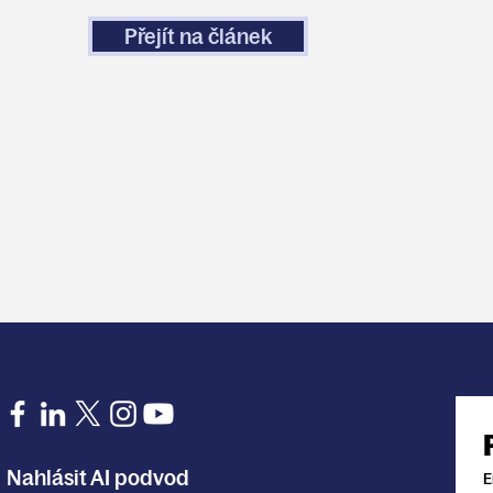
Přejít na článek
Nahlásit AI podvod
E