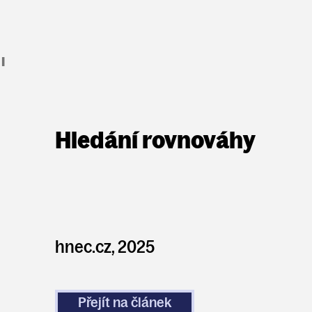
I
Hledání rovnováhy
hnec.cz, 2025
Přejít na článek