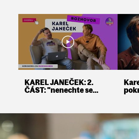
KAREL JANEČEK: 2.
Kare
ČÁST: "nenechte se
pokr
zmanipulovat strachem,
lidé chtějí jistoty, to
nefunguje"